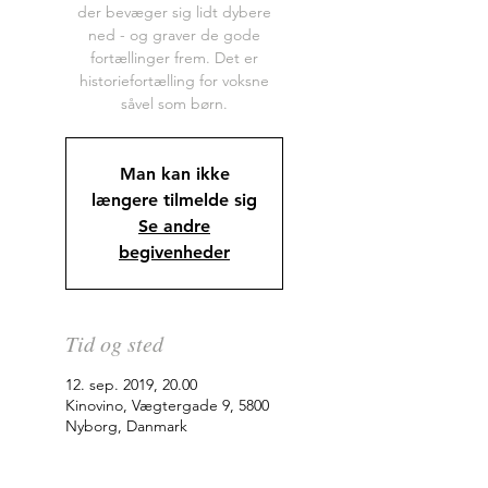
der bevæger sig lidt dybere
ned - og graver de gode
fortællinger frem. Det er
historiefortælling for voksne
såvel som børn.
Man kan ikke
længere tilmelde sig
Se andre
begivenheder
Tid og sted
12. sep. 2019, 20.00
Kinovino, Vægtergade 9, 5800
Nyborg, Danmark