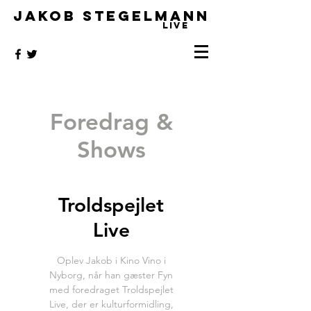
JAKOB STEGELMANN
LIVE
Foredrag &
Shows
Troldspejlet
Live
Oplev Jakob i Kino Vino i
Nyborg, når han gæster Fyn
med foredraget Troldspejlet
Live, der er kulturformidling,