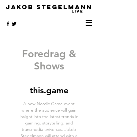
JAKOB STEGELMANN
LIVE
Foredrag &
Shows
this.game
A new Nordic Game event
where the audience will gain
insight into the latest trends in
gaming, storytelling, and
transmedia universes. Jakob
Stegelmann will attend with a