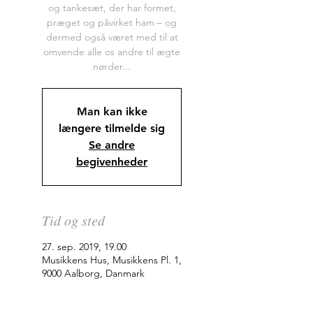
og tankesæt, der har formet,
præget og påvirket ham – og
dermed også været med til at
omvende alle os andre til ægte
nørder...
Man kan ikke
længere tilmelde sig
Se andre
begivenheder
Tid og sted
27. sep. 2019, 19.00
Musikkens Hus, Musikkens Pl. 1,
9000 Aalborg, Danmark