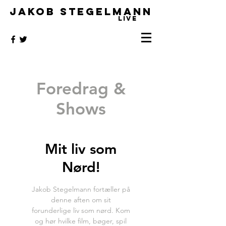
JAKOB STEGELMANN
LIVE
Foredrag &
Shows
Mit liv som
Nørd!
Jakob Stegelmann fortæller på
denne aften om sit
forunderlige liv som nørd. Kom
og hør hvilke film, bøger, spil