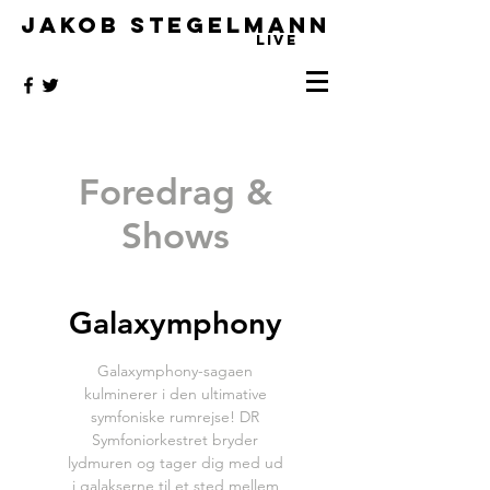
JAKOB STEGELMANN
LIVE
Foredrag &
Shows
Galaxymphony
Galaxymphony-sagaen
kulminerer i den ultimative
symfoniske rumrejse! DR
Symfoniorkestret bryder
lydmuren og tager dig med ud
i galakserne til et sted mellem