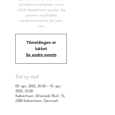
virkelighed og fantasi, mens
Jakob Stegelmann guider dig
gennem musikalske
meteorstorme fra det ydre
rum.
Tilmeldingen er
lukket
Se andre events
Tid og sted
09. apr. 2025, 20.00 – 10. apr.
2025, 23.00
København, Ørestads Blvd. 13,
2300 København, Danmark